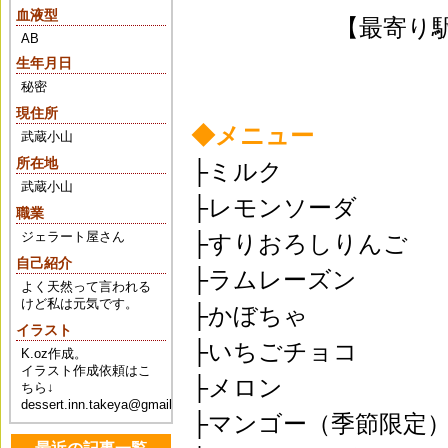
血液型
【最寄り駅
AB
生年月日
秘密
現住所
◆メニュー
武蔵小山
所在地
├ミルク
武蔵小山
├レモンソーダ
職業
ジェラート屋さん
├すりおろしりんご
自己紹介
├ラムレーズン
よく天然って言われる
けど私は元気です。
├かぼちゃ
イラスト
├いちごチョコ
K.oz作成。
イラスト作成依頼はこ
├メロン
ちら↓
dessert.inn.takeya@gmail.com
├マンゴー（季節限定