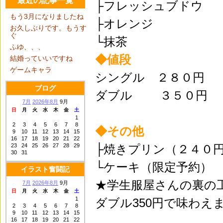
最近の記事一覧
├フレッシュブドウ
もう3月になりましたね
├オレンジ
お久しぶりです。もうす
ぐ
└抹茶
ふゆ、、、
◆値段
結婚っていいですね
ゲームキャラ
シングル ２８０円
ブログ
ダブル ３５０円
7月
2026年8月
9月
日
月
火
水
木
金
土
1
2
3
4
5
6
7
8
◆その他
9
10
11
12
13
14
15
16
17
18
19
20
21
22
23
24
25
26
27
28
29
├焼きプリン（２４０
30
31
└ケーキ（限定予約）
イラスト奮闘記
★学生服屋さんの裏の
7月
2026年8月
9月
日
月
火
水
木
金
土
1
ダブル350円で味わえ
2
3
4
5
6
7
8
9
10
11
12
13
14
15
16
17
18
19
20
21
22