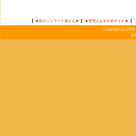
★街のジェラート屋さん★
★管理人おすすめサイト★
Copyright (C) 2008 
簡