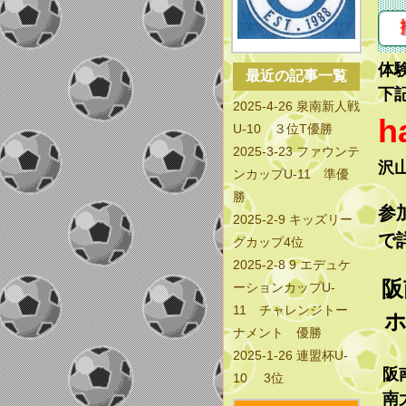
体
最近の記事一覧
下
2025-4-26 泉南新人戦
h
U-10 ３位T優勝
2025-3-23 ファウンテ
沢
ンカップU-11 準優
勝
参
2025-2-9 キッズリー
で
グカップ4位
2025-2-8 9 エデュケ
阪
ーションカップU-
11 チャレンジトー
ホ
ナメント 優勝
2025-1-26 連盟杯U-
阪
10 3位
南