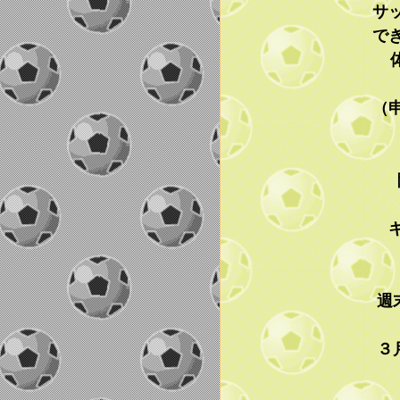
サ
で
体
（
​
1
キ
週
３