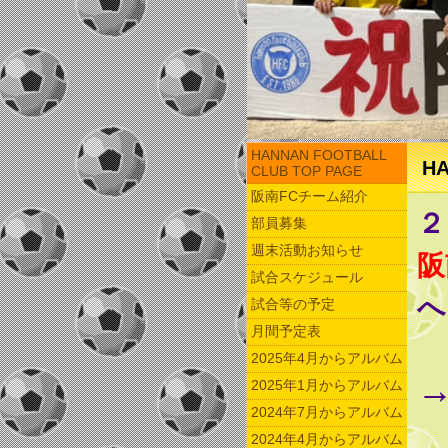
HANNAN FOOTBALL
HA
CLUB TOP PAGE
阪南FCチーム紹介
２
部員募集
週末活動お知らせ
阪
試合スケジュール
へ
試合等の予定
月間予定表
2025年4月からアルバム
2025年1月からアルバム
2024年7月からアルバム
2024年4月からアルバム