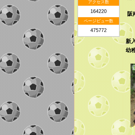
アクセス数
164220
阪
ページビュー数
475772
新
幼
サ