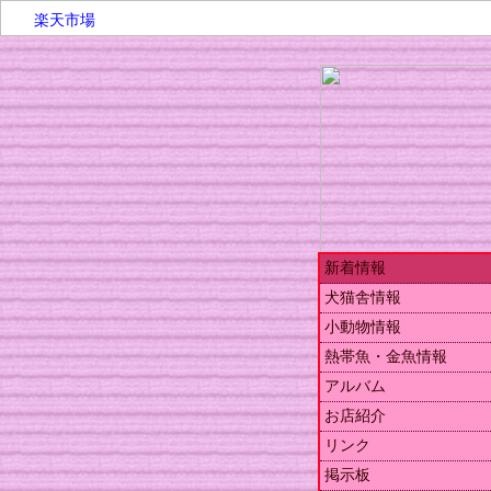
楽天市場
新着情報
犬猫舎情報
小動物情報
熱帯魚・金魚情報
アルバム
お店紹介
リンク
掲示板