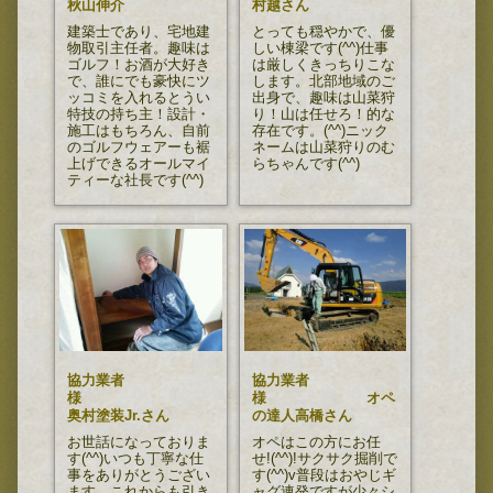
秋山伸介
村越さん
建築士であり、宅地建
とっても穏やかで、優
物取引主任者。趣味は
しい棟梁です(^^)仕事
ゴルフ！お酒が大好き
は厳しくきっちりこな
で、誰にでも豪快にツ
します。北部地域のご
ッコミを入れるとうい
出身で、趣味は山菜狩
特技の持ち主！設計・
り！山は任せろ！的な
施工はもちろん、自前
存在です。(^^)ニック
のゴルフウェアーも裾
ネームは山菜狩りのむ
上げできるオールマイ
らちゃんです(^^)
ティーな社長です(^^)
協力業者
協力業者
様
様 オペ
奥村塗装Jr.さん
の達人高橋さん
お世話になっておりま
オペはこの方にお任
す(^^)いつも丁寧な仕
せ!(^^)!サクサク掘削で
事をありがとうござい
す(^^)v普段はおやじギ
ます。これからも引き
ャグ連発ですが少々シ