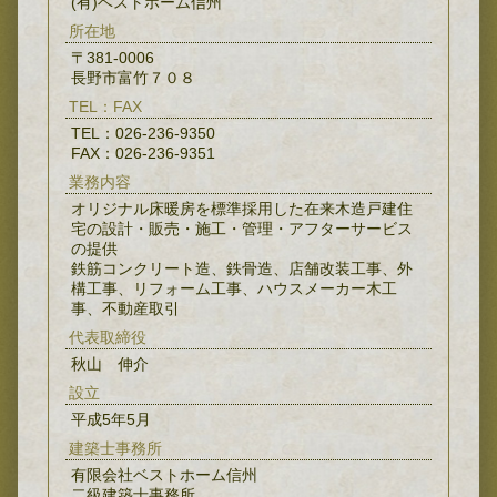
(有)ベストホーム信州
所在地
〒381-0006
長野市富竹７０８
TEL：FAX
TEL：026-236-9350
FAX：026-236-9351
業務内容
オリジナル床暖房を標準採用した在来木造戸建住
宅の設計・販売・施工・管理・アフターサービス
の提供
鉄筋コンクリート造、鉄骨造、店舗改装工事、外
構工事、リフォーム工事、ハウスメーカー木工
事、不動産取引
代表取締役
秋山 伸介
設立
平成5年5月
建築士事務所
有限会社ベストホーム信州
二級建築士事務所