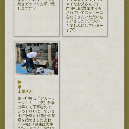
続きガッツリお願い致
ャイなお父さんです
します(^^)/
(^^)休日は野菜作りも
されていてズッキーニ
をたくさんいただいち
ゃいました(^O^)来年
も楽しみにしていまー
す(^^)
棟
梁
土屋さん
第一印象は「デカーッ
ッッ！！」（笑）仕事
は早くて丁寧なので、
いつも頼りにしていま
す(^^)v数か月前から禁
煙を始めましたよね
(^^)やはり健康は大事
(^^)v土屋さん、実はス