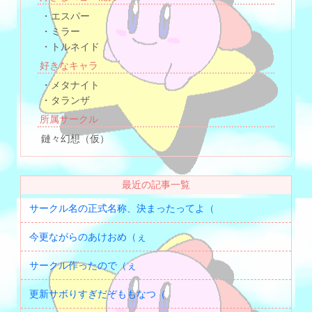
・エスパー
・ミラー
・トルネイド
好きなキャラ
・メタナイト
・タランザ
所属サークル
鏈々幻想（仮）
最近の記事一覧
サークル名の正式名称、決まったってよ（
今更ながらのあけおめ（ぇ
サークル作ったので（ぇ
更新サボりすぎだぞももなつ（