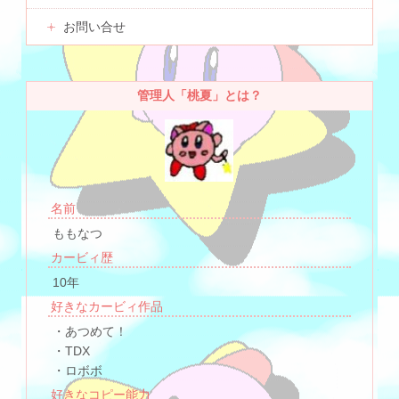
お問い合せ
管理人「桃夏」とは？
名前
ももなつ
カービィ歴
10年
好きなカービィ作品
・あつめて！
・TDX
・ロボボ
好きなコピー能力