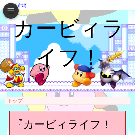
楽天市場
カービィラ
イフ！
トップ
『カービィライフ！』