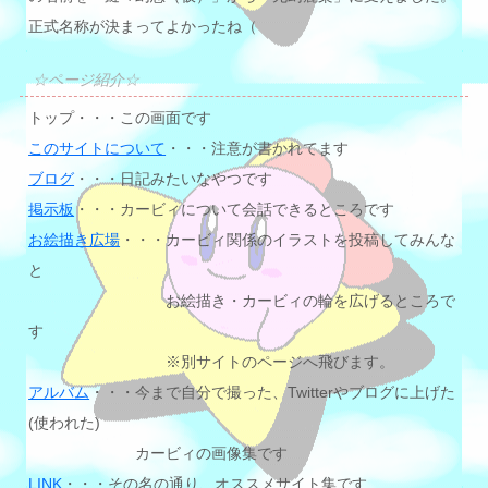
正式名称が決まってよかったね（
☆ページ紹介☆
トップ・・・この画面です
このサイトについて
・・・注意が書かれてます
ブログ
・・・日記みたいなやつです
掲示板
・・・カービィについて会話できるところです
お絵描き広場
・・・カービィ関係のイラストを投稿してみんな
と
お絵描き・カービィの輪を広げるところで
す
※別サイトのページへ飛びます。
アルバム
・・・今まで自分で撮った、Twitterやブログに上げた
(使われた)
カービィの画像集です
LINK
・・・その名の通り、オススメサイト集です