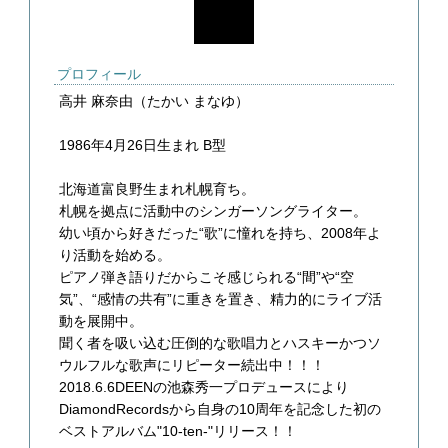
プロフィール
高井 麻奈由（たかい まなゆ）
1986年4月26日生まれ B型
北海道富良野生まれ札幌育ち。
札幌を拠点に活動中のシンガーソングライター。
幼い頃から好きだった“歌”に憧れを持ち、2008年よ
り活動を始める。
ピアノ弾き語りだからこそ感じられる“間”や“空
気”、“感情の共有”に重きを置き、精力的にライブ活
動を展開中。
聞く者を吸い込む圧倒的な歌唱力とハスキーかつソ
ウルフルな歌声にリピーター続出中！！！
2018.6.6DEENの池森秀一プロデュースにより
DiamondRecordsから自身の10周年を記念した初の
ベストアルバム"10-ten-"リリース！！