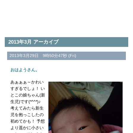
2013年3月 アーカイブ
2013年3月29日 9時50分47秒 (Fri)
おはようさん。
あぁぁぁ～かわい
すぎるでしょ！ い
とこの娘ちゃん(新
生児)です(*^^*)♪
考えてみたら新生
児を抱っこしたの
初めてかも！ 予想
より遥かに小さい