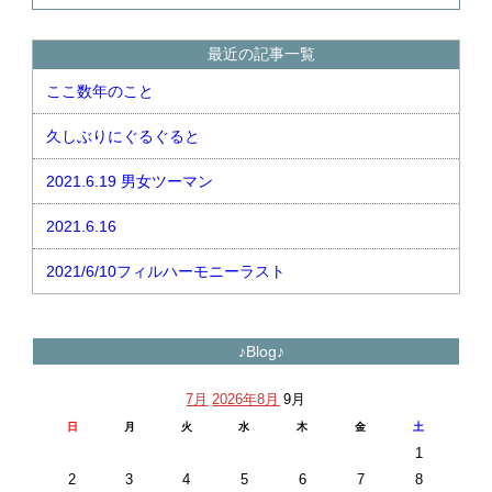
最近の記事一覧
ここ数年のこと
久しぶりにぐるぐると
2021.6.19 男女ツーマン
2021.6.16
2021/6/10フィルハーモニーラスト
♪Blog♪
7月
2026年8月
9月
日
月
火
水
木
金
土
1
2
3
4
5
6
7
8