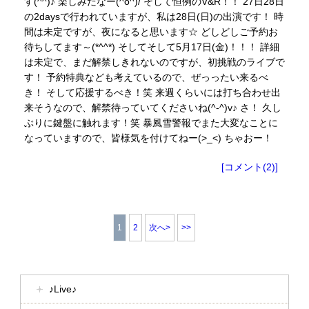
す(^^)♪ 楽しみだなー(^o^)/ そして恒例のV&R！！ 27日28日
の2daysで行われていますが、私は28日(日)の出演です！ 時
間は未定ですが、夜になると思います☆ どしどしご予約お
待ちしてます～(*^^*) そしてそして5月17日(金)！！！ 詳細
は未定で、まだ解禁しきれないのですが、初挑戦のライブで
す！ 予約特典なども考えているので、ぜっったい来るべ
き！ そして応援するべき！笑 来週くらいには打ち合わせ出
来そうなので、解禁待っていてくださいね(^-^)v♪ さ！ 久し
ぶりに鍵盤に触れます！笑 暴風雪警報でまた大変なことに
なっていますので、皆様気を付けてねー(>_<) ちゃおー！
[コメント(2)]
1
2
次へ>
>>
♪Live♪