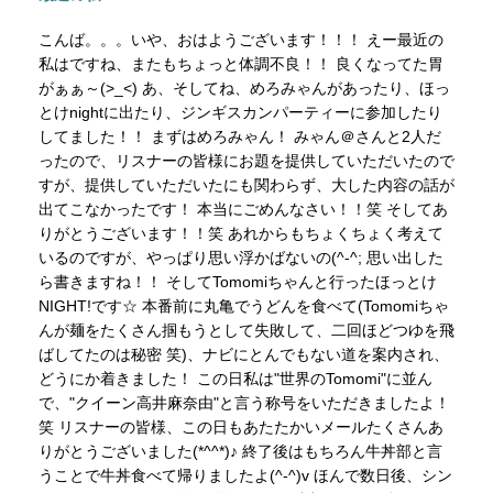
こんば。。。いや、おはようございます！！！ えー最近の
私はですね、またもちょっと体調不良！！ 良くなってた胃
がぁぁ～(>_<) あ、そしてね、めろみゃんがあったり、ほっ
とけnightに出たり、ジンギスカンパーティーに参加したり
してました！！ まずはめろみゃん！ みゃん＠さんと2人だ
ったので、リスナーの皆様にお題を提供していただいたので
すが、提供していただいたにも関わらず、大した内容の話が
出てこなかったです！ 本当にごめんなさい！！笑 そしてあ
りがとうございます！！笑 あれからもちょくちょく考えて
いるのですが、やっぱり思い浮かばないの(^-^; 思い出した
ら書きますね！！ そしてTomomiちゃんと行ったほっとけ
NIGHT!です☆ 本番前に丸亀でうどんを食べて(Tomomiちゃ
んが麺をたくさん掴もうとして失敗して、二回ほどつゆを飛
ばしてたのは秘密 笑)、ナビにとんでもない道を案内され、
どうにか着きました！ この日私は"世界のTomomi"に並ん
で、"クイーン高井麻奈由"と言う称号をいただきましたよ！
笑 リスナーの皆様、この日もあたたかいメールたくさんあ
りがとうございました(*^^*)♪ 終了後はもちろん牛丼部と言
うことで牛丼食べて帰りましたよ(^-^)v ほんで数日後、シン