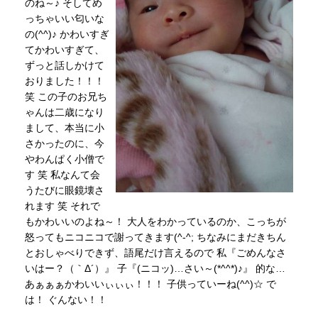
のね～♪ そしてめ
っちゃいい匂いな
の(^^)♪ かわいすぎ
てかわいすぎて、
ずっと話しかけて
おりました！！！
笑 この子のお兄ち
ゃんは二歳になり
まして、本当に小
さかったのに、今
やわんぱく小僧で
す 笑 私なんて会
うたびに眼鏡壊さ
れます 笑 それで
もかわいいのよね～！ 大人をわかっているのか、こっちが
怒ってもニコニコで謝ってきます(^-^; ちなみにまだきちん
とおしゃべりできず、語尾だけ言えるので 私『ごめんなさ
いはー？（｀Δ´）』 子『(ニコッ)…さい～(*^^*)♪』 的な…
あぁぁぁかわいいぃぃぃ！！！ 子供っていーね(^^)☆ で
は！ ぐんない！！