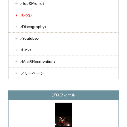
♪Top&Profile♪
♪Blog♪
♪Discography♪
♪Youtube♪
♪Link♪
♪Mail&Reservation♪
フリーページ
プロフィール