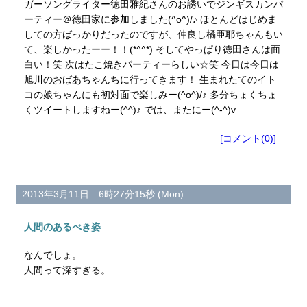
ガーソングライター徳田雅紀さんのお誘いでジンギスカンパ
ーティー＠徳田家に参加しました(^o^)/♪ ほとんどはじめま
しての方ばっかりだったのですが、仲良し橘亜耶ちゃんもい
て、楽しかったーー！！(*^^*) そしてやっぱり徳田さんは面
白い！笑 次はたこ焼きパーティーらしい☆笑 今日は今日は
旭川のおばあちゃんちに行ってきます！ 生まれたてのイト
コの娘ちゃんにも初対面で楽しみー(^o^)/♪ 多分ちょくちょ
くツイートしますねー(^^)♪ では、またにー(^-^)v
[コメント(0)]
2013年3月11日 6時27分15秒 (Mon)
人間のあるべき姿
なんでしょ。
人間って深すぎる。