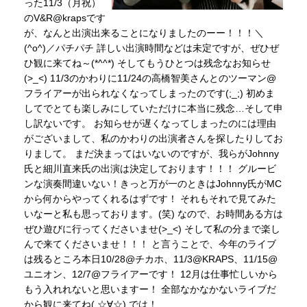
った11/3（月祝）
のV&R@krapsです
が、なんと出演出来ることになりましたのーー！！！＼
(^o^)／パチパチ 詳しい出演時間などは未定ですが、ぜひぜ
ひ観に来てね～(*^^*) そしてもうひとつは残念なお知らせ
(>_<) 11/3のかわりに11/24の高橋智美さんとのツーマン@
フライアーが出られなくなってしまったのです(;_;) 初めま
してでとても楽しみにしていただけに本当に残念…そして申
し訳ないです。 お知らせが遅くなってしまったのには理由
がございまして、私のかわりの出演者さんを探したりしてお
りまして。 まだ決まってはいないのですが、我らがJohnny
氏と細川直来氏の出演は決定しております！！！ グルービ
ンな演奏間違いない！きっと万が一のときはJohnny氏がMC
から何からやってくれるはずです！ それもそれで見てみた
いなーと私も思っております。(笑) なので、お時間ある方は
ぜひ遊びに行ってくださいませ(>_<) そして私の分まで楽し
んで来てくださいませ！！！ と言うことで、今年のライブ
は残るところ本日10/28@チカホ、11/3@KRAPS、11/15@
ユニオン、12/7@フライアーです！ 12月は仕事忙しいから
もう入れれないと思いますー！ 全部なかなかないライブだ
から観に来てね( ☆∀☆) では！