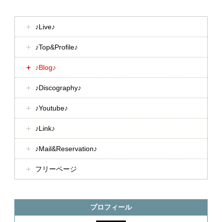
♪Live♪
♪Top&Profile♪
♪Blog♪
♪Discography♪
♪Youtube♪
♪Link♪
♪Mail&Reservation♪
フリーページ
プロフィール