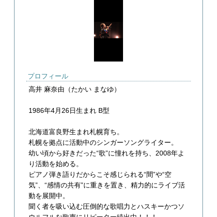
プロフィール
高井 麻奈由（たかい まなゆ）
1986年4月26日生まれ B型
北海道富良野生まれ札幌育ち。
札幌を拠点に活動中のシンガーソングライター。
幼い頃から好きだった“歌”に憧れを持ち、2008年よ
り活動を始める。
ピアノ弾き語りだからこそ感じられる“間”や“空
気”、“感情の共有”に重きを置き、精力的にライブ活
動を展開中。
聞く者を吸い込む圧倒的な歌唱力とハスキーかつソ
ウルフルな歌声にリピーター続出中！！！