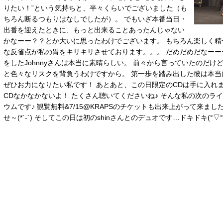
りたい！”という気持ちと、半々くらいでございました（も
ちろん断るつもりはなしでしたが）。 でもいざ本番当日・
出番を迎えたときに、もっと出来ることあったんじゃない
かなーー？？とか大いに思ったわけでございます。 もちろん楽しく精
な反省点が私の胃をキリキリさせております。。。 だめだめだなーーー(´
をしたJohnnyさんは本当に素晴らしい。 前々から言っていたのだ
と色々なリスクを背負うわけですから。 第一歩を踏み出した彼は本当
ぜひお力になりたい私です！ あとあと、この日限定のCDは手に入れました
CDなかなかないよ！ たくさん聴いてくださいね♪ そんな私の次のライ
ウムです♪ 観覧無料&7/15@KRAPSのチケットも出来上がって来ま
せ～(*´-`) そしてこの日は初のshinさんとのデュオです…ドキドキ(°