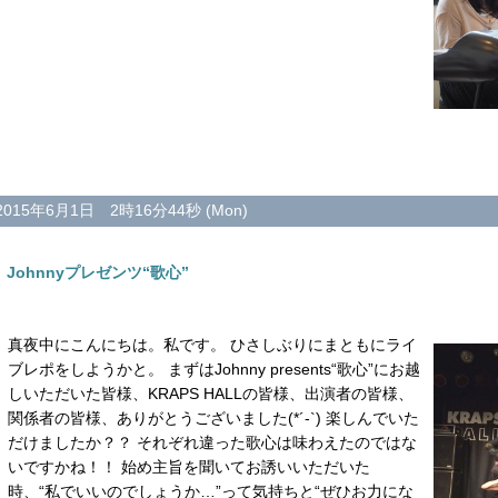
2015年6月1日 2時16分44秒 (Mon)
Johnnyプレゼンツ“歌心”
真夜中にこんにちは。私です。 ひさしぶりにまともにライ
ブレポをしようかと。 まずはJohnny presents“歌心”にお越
しいただいた皆様、KRAPS HALLの皆様、出演者の皆様、
関係者の皆様、ありがとうございました(*´-`) 楽しんでいた
だけましたか？？ それぞれ違った歌心は味わえたのではな
いですかね！！ 始め主旨を聞いてお誘いいただいた
時、“私でいいのでしょうか…”って気持ちと“ぜひお力にな