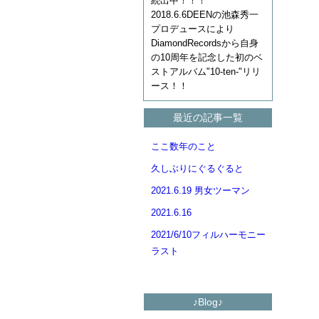
続出中！！！
2018.6.6DEENの池森秀一
プロデュースにより
DiamondRecordsから自身
の10周年を記念した初のベ
ストアルバム"10-ten-"リリ
ース！！
最近の記事一覧
ここ数年のこと
久しぶりにぐるぐると
2021.6.19 男女ツーマン
2021.6.16
2021/6/10フィルハーモニー
ラスト
♪Blog♪