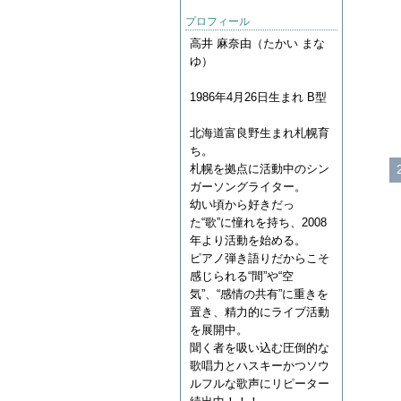
プロフィール
高井 麻奈由（たかい まな
ゆ）
1986年4月26日生まれ B型
北海道富良野生まれ札幌育
ち。
札幌を拠点に活動中のシン
ガーソングライター。
幼い頃から好きだっ
た“歌”に憧れを持ち、2008
年より活動を始める。
ピアノ弾き語りだからこそ
感じられる“間”や“空
気”、“感情の共有”に重きを
置き、精力的にライブ活動
を展開中。
聞く者を吸い込む圧倒的な
歌唱力とハスキーかつソウ
ルフルな歌声にリピーター