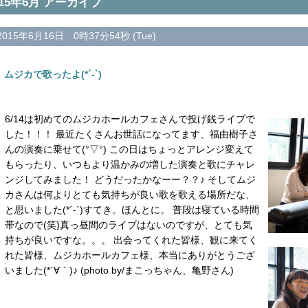
015年6月 アーカイブ
2015年6月16日 0時37分54秒 (Tue)
ムジカで歌ったよ(*´-`)
6/14は初めてのムジカホールカフェさんで投げ銭ライブで
した！！！ 最近たくさんお世話になってます、福由樹子さ
んの演奏に乗せて(°▽°) この日はちょっとアレンジ変えて
もらったり、いつもより温かみの増した演奏と歌にチャレ
ンジしてみました！ どうだったかなーー？？♪ そしてムジ
カさんは何よりとても気持ちが良い歌を歌える場所だな、
と思いました(*´-`)すてき。ほんとに。 普段は寝ている時間
帯なので(笑)真っ昼間のライブはないのですが、とても気
持ちが良いですな。。。 出会ってくれた皆様、観に来てく
れた皆様、ムジカホールカフェ様、本当にありがとうござ
いました(*´∀｀)♪ (photo by/まこっちゃん、亀野さん)