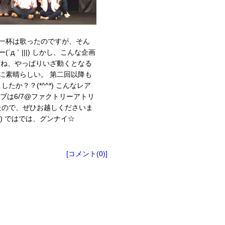
一杯は歌ったのですが、そん
д｀|||) しかし、こんな企画
けどね、やっぱりいざ動くとなる
に素晴らしい。 第二回以降も
か？？(*^^*) こんなレア
ブは6/7@ファクトリーアトリ
したので、ぜひお越しくださいま
▽°) ではでは、グンナイ☆
[コメント(0)]