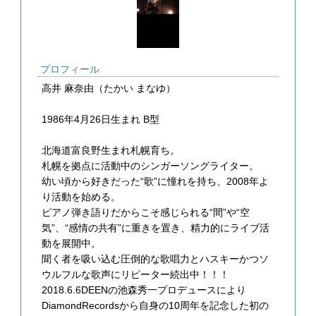
プロフィール
高井 麻奈由（たかい まなゆ）
1986年4月26日生まれ B型
北海道富良野生まれ札幌育ち。
札幌を拠点に活動中のシンガーソングライター。
幼い頃から好きだった“歌”に憧れを持ち、2008年よ
り活動を始める。
ピアノ弾き語りだからこそ感じられる“間”や“空
気”、“感情の共有”に重きを置き、精力的にライブ活
動を展開中。
聞く者を吸い込む圧倒的な歌唱力とハスキーかつソ
ウルフルな歌声にリピーター続出中！！！
2018.6.6DEENの池森秀一プロデュースにより
DiamondRecordsから自身の10周年を記念した初の