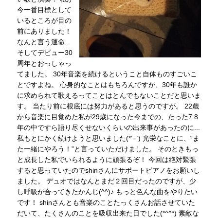
今一番目標として
いるところが目の
前にありました！
なんと言う運命...
そしてデビュー30
周年とおっしゃっ
てました。 30年音楽を続けるということ自体ものすごいこ
とですよね。 心身的なことはもちろんですが、30年も誰か
に求められて歌えるってことはとんでもないことだと思いま
す。 当たり前に根底には努力があると思うのですが。 22歳
から音楽に目覚めた私が29歳になった今までの、たった7.8
年の中ですら語り尽くせないくらいの出来事があったのに...
私もとにかく続けようと思いました(*´-`) 光栄なことに、“ま
た一緒にやろう！”と言っていただけました。 そのときもっ
と成長した私でいられるように頑張るぞ！ 今回は絶対緊張
すると思っていたのでshinさんにサポートピアノをお願いし
ました。 デュオではなんとまだ２回目だったのですが、少
し呼吸が合ってきたかんじ(^^)♪ もっと色んな曲をやりたい
です！ shinさんとも音楽のことたっくさんお話させていた
だいて、たくさんのことを吸収出来た日でした(*^^*) 素敵な