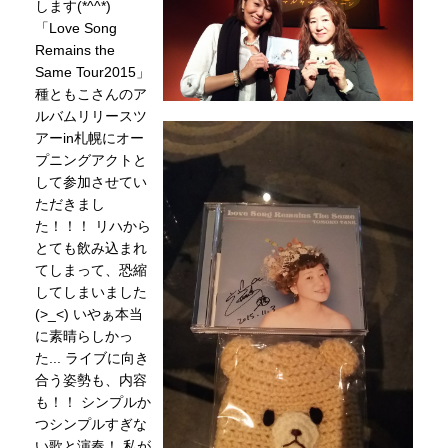
します(*^^*)
「Love Song
Remains the
Same Tour2015」
種ともこさんのア
ルバムリリースツ
アーin札幌にオー
プニングアクトと
して参加させてい
ただきまし
た！！！ リハから
とても飲み込まれ
てしまって、恐縮
してしまいました
(>_<) いやぁ本当
に素晴らしかっ
た... ライブに向き
合う姿勢も、内容
も！！ シンプルか
つシンプルすぎな
い歌と演奏！ 私が