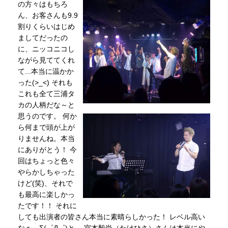
の方々はもちろ
ん、お客さんも9.9
割りくらいはじめ
ましてだったの
に、ニッコニコし
ながら見ててくれ
て...本当に温かか
った(>_<) それも
これも全て三浦タ
カの人柄だな～と
思うのです。 何か
ら何まで頭が上が
りませんね。本当
にありがとう！ 今
回はちょっと色々
やらかしちゃった
けど(笑)、それで
も最高に楽しかっ
たです！！ それに
しても出演者の皆さん本当に素晴らしかった！ レベル高い
なぁ～Σ(゜Д゜)と。 宮本毅尚（たけひさ）さんは本当にや