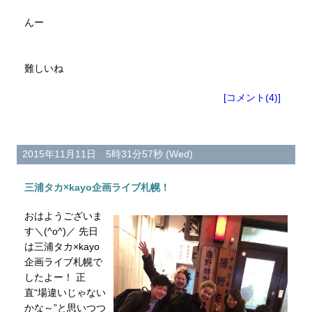
んー
難しいね
[コメント(4)]
2015年11月11日 5時31分57秒 (Wed)
三浦タカ×kayo企画ライブ札幌！
おはようございま
す＼(^o^)／ 先日
は三浦タカ×kayo
企画ライブ札幌で
したよー！ 正
直“場違いじゃない
かな～”と思いつつ