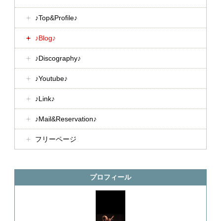
♪Top&Profile♪
♪Blog♪
♪Discography♪
♪Youtube♪
♪Link♪
♪Mail&Reservation♪
フリーページ
プロフィール