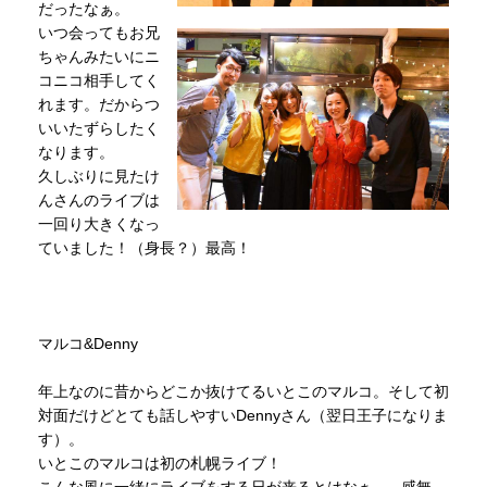
だったなぁ。
いつ会ってもお兄
ちゃんみたいにニ
コニコ相手してく
れます。だからつ
いいたずらしたく
なります。
久しぶりに見たけ
んさんのライブは
一回り大きくなっ
ていました！（身長？）最高！
マルコ&Denny
年上なのに昔からどこか抜けてるいとこのマルコ。そして初
対面だけどとても話しやすいDennyさん（翌日王子になりま
す）。
いとこのマルコは初の札幌ライブ！
こんな風に一緒にライブをする日が来るとはなぁ...。感無