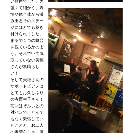
い歌声でした。力
強くて細かく、表
情や体全体から滲
み出るそのステー
ジにはとても惹き
付けられました。
まるで１つの舞台
を観ているかのよ
う。それでいて気
取っていない美穂
さんが素晴らし
い！
そして美穂さんの
サポートピアノは
とてもお久しぶり
の寺西幸子さん！
前回はぞふぃとの
対バンで、とんで
もなく緊張してい
たことと、お二人
の素晴らしさに度