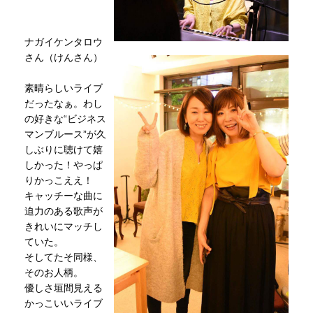
ナガイケンタロウ
さん（けんさん）
素晴らしいライブ
だったなぁ。わし
の好きな“ビジネス
マンブルース”が久
しぶりに聴けて嬉
しかった！やっぱ
りかっこええ！
キャッチーな曲に
迫力のある歌声が
きれいにマッチし
ていた。
そしてたそ同様、
そのお人柄。
優しさ垣間見える
かっこいいライブ