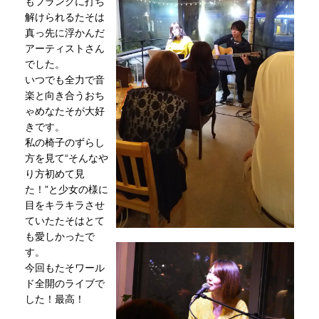
もフランクに打ち
解けられるたそは
真っ先に浮かんだ
アーティストさん
でした。
いつでも全力で音
楽と向き合うおち
ゃめなたそが大好
きです。
私の椅子のずらし
方を見て“そんなや
り方初めて見
た！”と少女の様に
目をキラキラさせ
ていたたそはとて
も愛しかったで
す。
今回もたそワール
ド全開のライブで
した！最高！