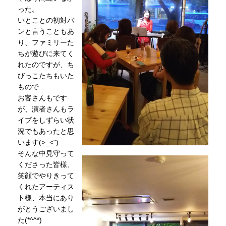
った。
いとことの初対バ
ンと言うこともあ
り、ファミリーた
ちが遊びに来てく
れたのですが、ち
びっこたちもいた
もので...
お客さんもです
が、演者さんもラ
イブをしずらい状
況でもあったと思
います(>_<")
そんな中見守って
くださった皆様、
笑顔でやりきって
くれたアーティス
ト様、本当にあり
がとうございまし
た(*^^*)