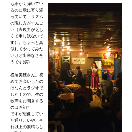
も細かく弾いてい
るのに歌に寄り添
っていて、リズム
の現し方がすんご
い（表現力が乏し
くて申し訳ないで
す）。ちょっと真
似してやってみた
いけど出来なさそ
うです(笑)
横尾美穂さん。初
めてお会いしたの
はなんとラジオで
した！ので、生の
歌声をお聞きする
のはお初?
ですが想像してい
た通り、いや、そ
れ以上の素晴らし