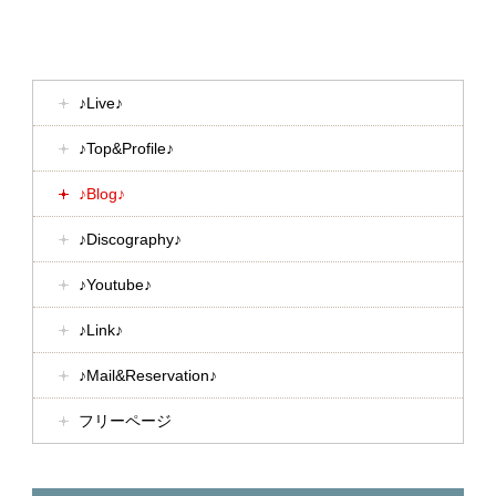
♪Live♪
♪Top&Profile♪
♪Blog♪
♪Discography♪
♪Youtube♪
♪Link♪
♪Mail&Reservation♪
フリーページ