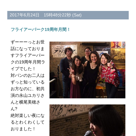
2017年6月24日 15時48分22秒 (Sat)
フライアーパーク19周年月間！
ずーーーっとお世
話になっておりま
すフライアーパー
クの19周年月間ラ
イブでした！
対バンのお二人は
ずっと知っている
お方なのに、初共
演の永山ユカリさ
んと横尾美穂さ
ん?
絶対楽しい夜にな
るとわくわくして
おりました！