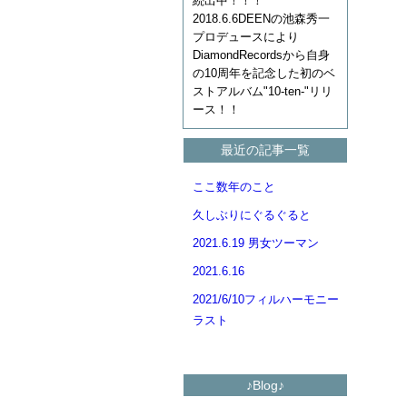
続出中！！！
2018.6.6DEENの池森秀一
プロデュースにより
DiamondRecordsから自身
の10周年を記念した初のベ
ストアルバム"10-ten-"リリ
ース！！
最近の記事一覧
ここ数年のこと
久しぶりにぐるぐると
2021.6.19 男女ツーマン
2021.6.16
2021/6/10フィルハーモニー
ラスト
♪Blog♪