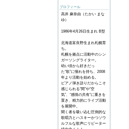
プロフィール
高井 麻奈由（たかい まな
ゆ）
1986年4月26日生まれ B型
北海道富良野生まれ札幌育
ち。
札幌を拠点に活動中のシン
ガーソングライター。
幼い頃から好きだっ
た“歌”に憧れを持ち、2008
年より活動を始める。
ピアノ弾き語りだからこそ
感じられる“間”や“空
気”、“感情の共有”に重きを
置き、精力的にライブ活動
を展開中。
聞く者を吸い込む圧倒的な
歌唱力とハスキーかつソウ
ルフルな歌声にリピーター