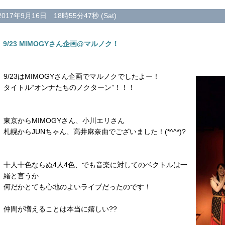
2017年9月16日 18時55分47秒 (Sat)
9/23 MIMOGYさん企画@マルノク！
9/23はMIMOGYさん企画でマルノクでしたよー！
タイトル“オンナたちのノクターン”！！！
東京からMIMOGYさん、小川エリさん
札幌からJUNちゃん、高井麻奈由でございました！(*^^*)?
十人十色ならぬ4人4色、でも音楽に対してのベクトルは一
緒と言うか
何だかとても心地のよいライブだったのです！
仲間が増えることは本当に嬉しい??