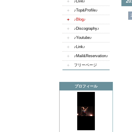
2
♪Live♪
♪Top&Profile♪
♪Blog♪
♪Discography♪
♪Youtube♪
♪Link♪
♪Mail&Reservation♪
フリーページ
プロフィール