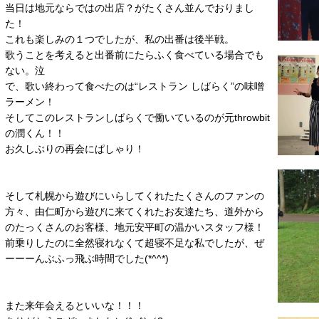
当日は地元ならではの出店？がたくさん並んでおりまし
た！
これも楽しみの１つでしたが、私の出番は後半戦。
歌うことを考えると出番前にたらふく食べている場合でも
ない。泣
で、歌い終わって食べたのは“レストラン しばらく”の味噌
ラーメン！
そしてこのレストランしばらくで働いているのが元throwbit
の潤くん！！
お久しぶりの再会にぱしゃり！
そして札幌から遊びにいらしてくれたたくさんのファンの
方々、由仁町から遊びに来てくれたお友達たち、道外から
のたっくさんのお客様、地元安平町の温かいスタッフ様！
前乗りしたのに全然寝れなくて超寝不足な私でしたが、ぜ
ーーーんぶふっ飛ぶ時間でした(*^^*)
また来年会えるといいな！！！