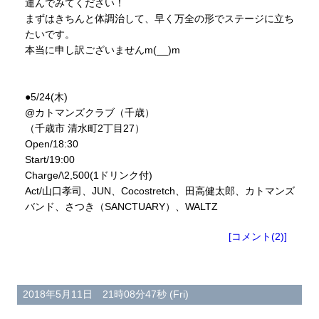
運んでみてください！
まずはきちんと体調治して、早く万全の形でステージに立ち
たいです。
本当に申し訳ございませんm(__)m
●5/24(木)
@カトマンズクラブ（千歳）
（千歳市 清水町2丁目27）
Open/18:30
Start/19:00
Charge/\2,500(1ドリンク付)
Act/山口孝司、JUN、Cocostretch、田高健太郎、カトマンズ
バンド、さつき（SANCTUARY）、WALTZ
[コメント(2)]
2018年5月11日 21時08分47秒 (Fri)