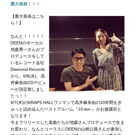
重大発表！！！
【重大発表はこち
ら！】
なんと！！！！！
DEENのボーカル
池森秀一さんがプ
ロデュースをして
いるレコード会社
Diamond Records
から、6/6(水)、高
井麻奈由CDデビュ
ーが決定致しまし
たっ！！
6/7(木)のKRAPS HALLワンマンで高井麻奈由の10年間をぎ
ゅっと詰め込んだベストアルバム『10-ten-』がお披露目と
なります！
今までリリースした楽曲たちが池森さんプロデュースで生ま
れ変わり、なんとコーラスにDEENの山根公路さんが参加し