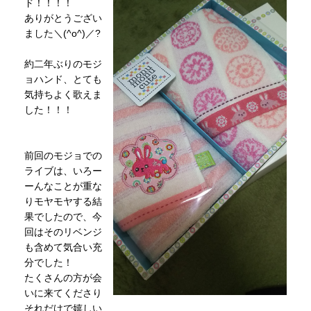
ド！！！！
ありがとうござい
ました＼(^o^)／?
約二年ぶりのモジ
ョハンド、とても
気持ちよく歌えま
した！！！
前回のモジョでの
ライブは、いろー
ーんなことが重な
りモヤモヤする結
果でしたので、今
回はそのリベンジ
も含めて気合い充
分でした！
たくさんの方が会
いに来てくださり
それだけで嬉しい