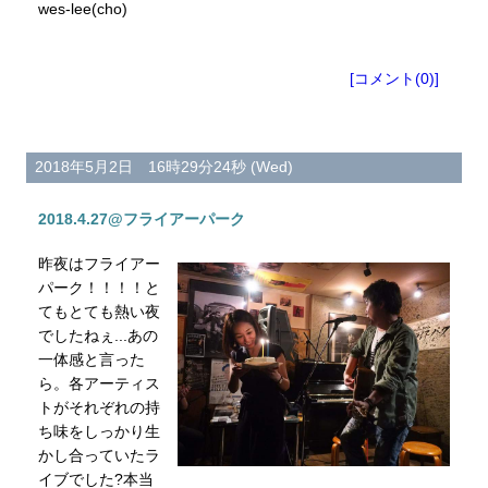
wes-lee(cho)
[コメント(0)]
2018年5月2日 16時29分24秒 (Wed)
2018.4.27@フライアーパーク
昨夜はフライアー
パーク！！！！と
てもとても熱い夜
でしたねぇ...あの
一体感と言った
ら。各アーティス
トがそれぞれの持
ち味をしっかり生
かし合っていたラ
イブでした?本当