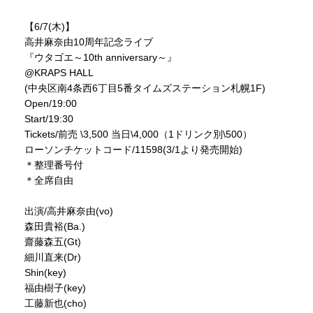
【6/7(木)】
高井麻奈由10周年記念ライブ
『ウタゴエ～10th anniversary～』
@KRAPS HALL
(中央区南4条西6丁目5番タイムズステーション札幌1F)
Open/19:00
Start/19:30
Tickets/前売 \3,500 当日\4,000（1ドリンク別\500）
ローソンチケットコード/11598(3/1より発売開始)
＊整理番号付
＊全席自由
出演/高井麻奈由(vo)
森田貴裕(Ba.)
齋藤森五(Gt)
細川直来(Dr)
Shin(key)
福由樹子(key)
工藤新也(cho)