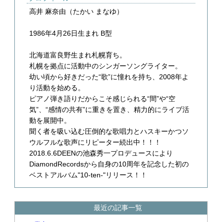
高井 麻奈由（たかい まなゆ）
1986年4月26日生まれ B型
北海道富良野生まれ札幌育ち。
札幌を拠点に活動中のシンガーソングライター。
幼い頃から好きだった“歌”に憧れを持ち、2008年よ
り活動を始める。
ピアノ弾き語りだからこそ感じられる“間”や“空
気”、“感情の共有”に重きを置き、精力的にライブ活
動を展開中。
聞く者を吸い込む圧倒的な歌唱力とハスキーかつソ
ウルフルな歌声にリピーター続出中！！！
2018.6.6DEENの池森秀一プロデュースにより
DiamondRecordsから自身の10周年を記念した初の
ベストアルバム"10-ten-"リリース！！
最近の記事一覧