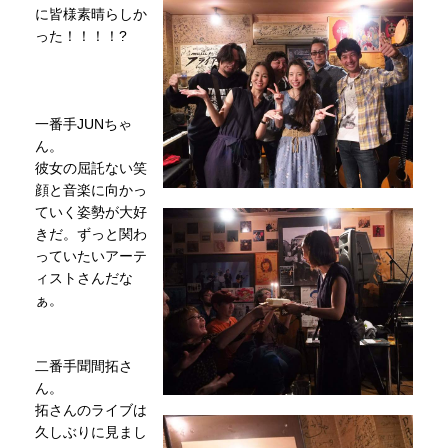
に皆様素晴らしか
った！！！！?
一番手JUNちゃ
ん。
彼女の屈託ない笑
顔と音楽に向かっ
ていく姿勢が大好
きだ。ずっと関わ
っていたいアーテ
ィストさんだな
ぁ。
二番手聞間拓さ
ん。
拓さんのライブは
久しぶりに見まし