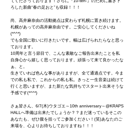
てくださっております！さらに『10-ten-』のために書き下
ろした新曲“春の足おと”も収録！！！
尚、高井麻奈由の活動拠点は変わらず札幌に置き続けます。
札幌があっての高井麻奈由です。ご安心してくださいね
(*^^*)
でも全国に歌いに行きたいです。幅は広げられたらなと思っ
ております。
10周年と言う節目で、こんな素敵なご報告出来たことを私
自身心から嬉しく思っております。頑張って来て良かったな
ぁ、と。
生きていれば色んな事がありますが、全て通過点です。今ま
での私も私で、これからの私も私。きっと一生音楽は続けて
行くと思いますが、また新たな気持ちでスタート出来そうな
予感です(*^^*)
さぁ皆さん、6/7(木)ウタゴエ～10th anniversary～@KRAPS
HALLへ準備は出来たでしょうか？？まだ迷っているそこの
あなたも、ぜひ腹を括ってご参加ください！(笑)あなたのご
来場を、心よりお待ちしておりますね！！！