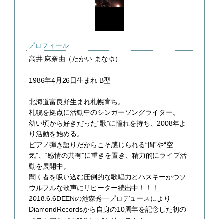
プロフィール
高井 麻奈由（たかい まなゆ）
1986年4月26日生まれ B型
北海道富良野生まれ札幌育ち。
札幌を拠点に活動中のシンガーソングライター。
幼い頃から好きだった“歌”に憧れを持ち、2008年よ
り活動を始める。
ピアノ弾き語りだからこそ感じられる“間”や“空
気”、“感情の共有”に重きを置き、精力的にライブ活
動を展開中。
聞く者を吸い込む圧倒的な歌唱力とハスキーかつソ
ウルフルな歌声にリピーター続出中！！！
2018.6.6DEENの池森秀一プロデュースにより
DiamondRecordsから自身の10周年を記念した初の