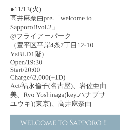
●11/13
(火)
高井麻奈由
pre.
「
welcome to
Sapporo!!vol.2
」
@
フライアーパーク
（豊平区平岸
4
条
7
丁目
12-10
YsBLD1
階）
Open/19:30
Start/20:00
Charge/\2
,
000
(
+1D
)
Act/
福永倫子(名古屋)、岩佐亜由
美、
Ryo Yoshinaga
(
key.
ハナブサ
ユウキ)(東京)、高井麻奈由