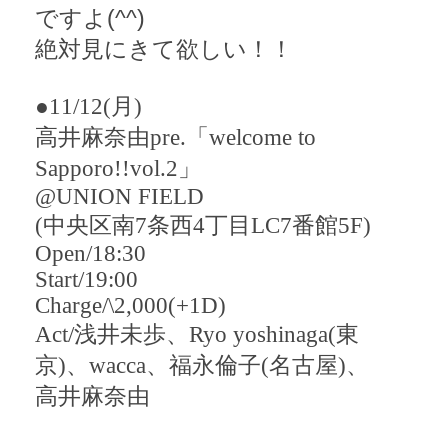
ですよ(^^)
絶対見にきて欲しい！！
●11/12
(月)
高井麻奈由
pre.
「
welcome to
Sapporo!!vol.2
」
@UNION FIELD
(中央区南
7
条西
4
丁目
LC7
番館
5F
)
Open/18:30
Start/19:00
Charge/\2
,
000
(
+1D
)
Act/
浅井未歩、
Ryo yoshinaga
(東
京)、
wacca
、福永倫子(名古屋)、
高井麻奈由