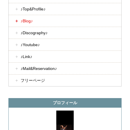
♪Top&Profile♪
♪Blog♪
♪Discography♪
♪Youtube♪
♪Link♪
♪Mail&Reservation♪
フリーページ
プロフィール