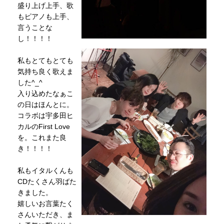
盛り上げ上手、歌
もピアノも上手、
言うことな
し！！！！
私もとてもとても
気持ち良く歌えま
した^_^
入り込めたなぁこ
の日はほんとに。
コラボは宇多田ヒ
カルのFirst Love
を。これまた良
き！！！！
私もイタルくんも
CDたくさん羽ばた
きました。
嬉しいお言葉たく
さんいただき、ま