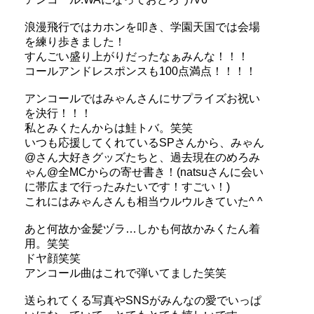
浪漫飛行ではカホンを叩き、学園天国では会場
を練り歩きました！
すんごい盛り上がりだったなぁみんな！！！
コールアンドレスポンスも100点満点！！！！
アンコールではみゃんさんにサプライズお祝い
を決行！！！
私とみくたんからは鮭トバ。笑笑
いつも応援してくれているSPさんから、みゃん
@さん大好きグッズたちと、過去現在のめろみ
ゃん@全MCからの寄せ書き！(natsuさんに会い
に帯広まで行ったみたいです！すごい！)
これにはみゃんさんも相当ウルウルきていた^ ^
あと何故か金髪ヅラ…しかも何故かみくたん着
用。笑笑
ドヤ顔笑笑
アンコール曲はこれで弾いてました笑笑
送られてくる写真やSNSがみんなの愛でいっぱ