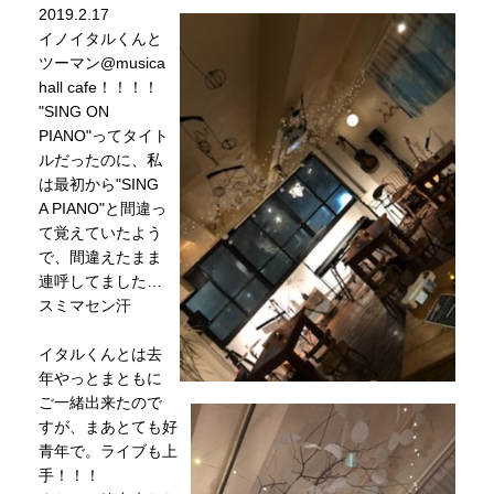
2019.2.17
イノイタルくんと
ツーマン@musica
hall cafe！！！！
"SING ON
PIANO"ってタイト
ルだったのに、私
は最初から"SING
A PIANO"と間違っ
て覚えていたよう
で、間違えたまま
連呼してました…
スミマセン汗
イタルくんとは去
年やっとまともに
ご一緒出来たので
すが、まあとても好
青年で。ライブも上
手！！！