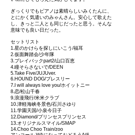
ぎっくりでもピアノは素晴らしいみくたんに、
とにかく気遣いのみゃんさん。安心して歌えた
し、きっと二人とも同じだったと思う。そんな
意味でも良い日だった。
セットリスト
1.星のかけらを探しにいこう/福耳
2.仮面舞踏会/少年隊
3.プレイバックpart2/山口百恵
4.瞳そらさないで/DEEN
5.Take Five/JUJUver.
6.HOUND DOG/プレスリー
7.I will always love you/ホイットニー
8.恋/松山千春
9.浪漫飛行/米米クラブ
10.津軽海峡冬景色/石川さゆり
11.学園天国/小泉今日子
12.Diamond/プリンセスプリンセス
13.オリジナルスマイル/SMAP
14.Choo Choo Train/zoo
アンコール.WAになっておどろう/V6