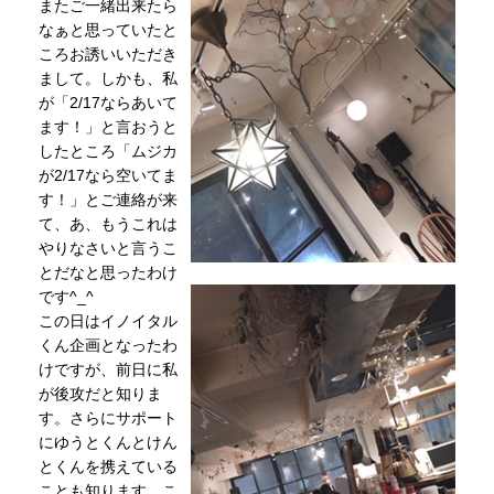
またご一緒出来たら
なぁと思っていたと
ころお誘いいただき
まして。しかも、私
が「2/17ならあいて
ます！」と言おうと
したところ「ムジカ
が2/17なら空いてま
す！」とご連絡が来
て、あ、もうこれは
やりなさいと言うこ
とだなと思ったわけ
です^_^
この日はイノイタル
くん企画となったわ
けですが、前日に私
が後攻だと知りま
す。さらにサポート
にゆうとくんとけん
とくんを携えている
ことも知ります。こ