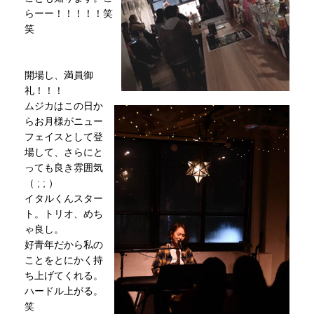
らーー！！！！！笑
笑
開場し、満員御
礼！！！
ムジカはこの日か
らお月様がニュー
フェイスとして登
場して、さらにと
っても良き雰囲気
（ ; ; ）
イタルくんスター
ト。トリオ、めち
ゃ良し。
好青年だから私の
ことをとにかく持
ち上げてくれる。
ハードル上がる。
笑