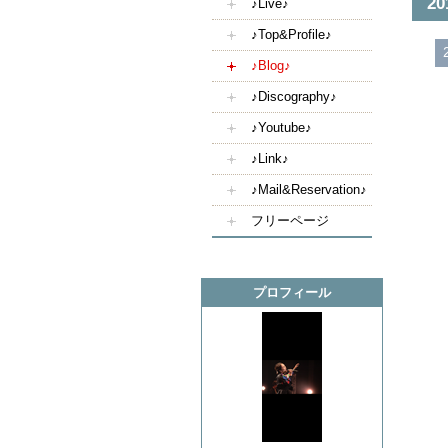
2
♪Live♪
♪Top&Profile♪
♪Blog♪
♪Discography♪
♪Youtube♪
♪Link♪
♪Mail&Reservation♪
フリーページ
プロフィール