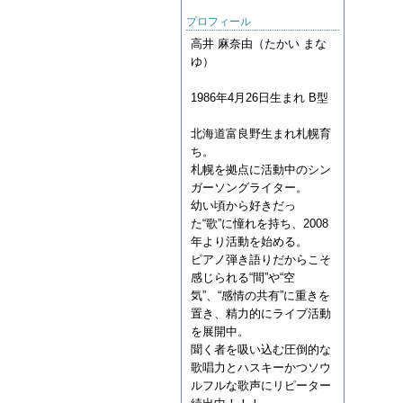
プロフィール
高井 麻奈由（たかい まな
ゆ）
1986年4月26日生まれ B型
北海道富良野生まれ札幌育
ち。
札幌を拠点に活動中のシン
ガーソングライター。
幼い頃から好きだっ
た“歌”に憧れを持ち、2008
年より活動を始める。
ピアノ弾き語りだからこそ
感じられる“間”や“空
気”、“感情の共有”に重きを
置き、精力的にライブ活動
を展開中。
聞く者を吸い込む圧倒的な
歌唱力とハスキーかつソウ
ルフルな歌声にリピーター