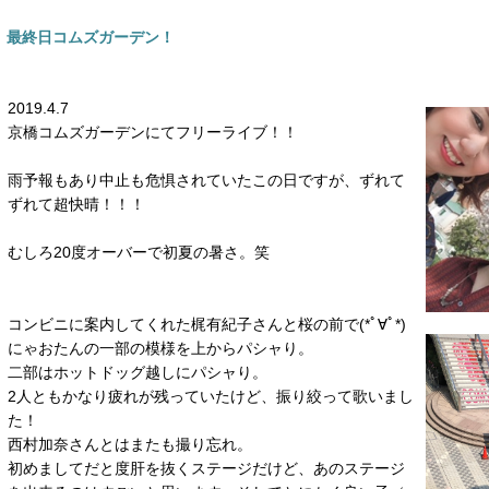
最終日コムズガーデン！
2019.4.7
京橋コムズガーデンにてフリーライブ！！
雨予報もあり中止も危惧されていたこの日ですが、ずれて
ずれて超快晴！！！
むしろ20度オーバーで初夏の暑さ。笑
コンビニに案内してくれた梶有紀子さんと桜の前で(*ﾟ∀ﾟ*)
にゃおたんの一部の模様を上からパシャり。
二部はホットドッグ越しにパシャり。
2人ともかなり疲れが残っていたけど、振り絞って歌いまし
た！
西村加奈さんとはまたも撮り忘れ。
初めましてだと度肝を抜くステージだけど、あのステージ