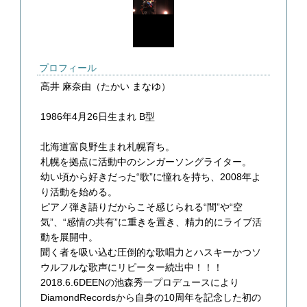
プロフィール
高井 麻奈由（たかい まなゆ）
1986年4月26日生まれ B型
北海道富良野生まれ札幌育ち。
札幌を拠点に活動中のシンガーソングライター。
幼い頃から好きだった“歌”に憧れを持ち、2008年よ
り活動を始める。
ピアノ弾き語りだからこそ感じられる“間”や“空
気”、“感情の共有”に重きを置き、精力的にライブ活
動を展開中。
聞く者を吸い込む圧倒的な歌唱力とハスキーかつソ
ウルフルな歌声にリピーター続出中！！！
2018.6.6DEENの池森秀一プロデュースにより
DiamondRecordsから自身の10周年を記念した初の