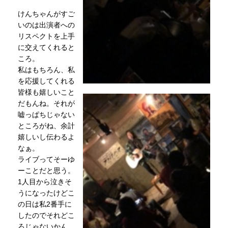
けんちゃんがすご
いのは出演者への
リスペクトを上手
に交えてくれると
ころ。
私はもちろん、私
を応援してくれる
皆様も嬉しいこと
だもんね。それが
嘘っぱちじゃない
ところがね、余計
嬉しいし伝わるよ
なぁ。
ライブってそーゆ
ーことだと思う。
1人目から泣きそ
うになったけどこ
の日は私2番手に
したのでそれどこ
ろじゃないかん