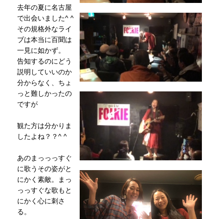
去年の夏に名古屋
で出会いました^ ^
その規格外なライ
ブは本当に百聞は
一見に如かず。
告知するのにどう
説明していいのか
分からなく、ちょ
っと難しかったの
ですが
観た方は分かりま
したよね？？^ ^
あのまっっっすぐ
に歌うその姿がと
にかく素敵。まっ
っっすぐな歌もと
にかく心に刺さ
る。