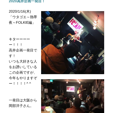
2020高井企画一発目！
2020/1/16(木)
「ウタゴエ～熱帯
夜～FOLKIE編」
キターーーー
ー！！！
高井企画一発目で
す！
いつも大好きな人
をお誘いしている
この企画ですが、
今年もやりますぞ
ー！！！！^ ^
一発目は大阪から
岡部洋子さん。