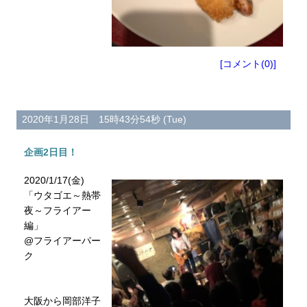
[コメント(0)]
2020年1月28日 15時43分54秒 (Tue)
企画2日目！
2020/1/17(金)
「ウタゴエ～熱帯
夜～フライアー
編」
@フライアーパー
ク
大阪から岡部洋子