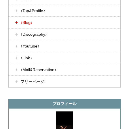
♪Top&Profile♪
♪Blog♪
♪Discography♪
♪Youtube♪
♪Link♪
♪Mail&Reservation♪
フリーページ
プロフィール