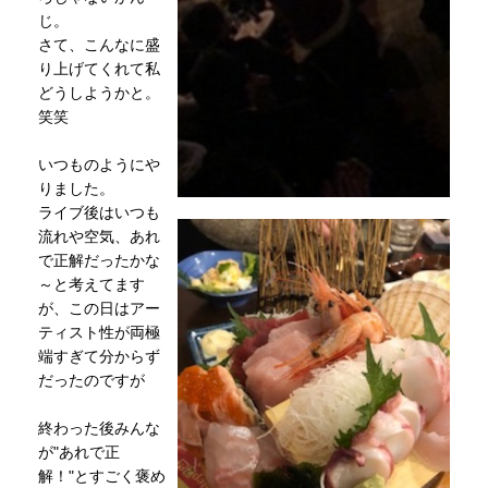
じ。
さて、こんなに盛
り上げてくれて私
どうしようかと。
笑笑
いつものようにや
りました。
ライブ後はいつも
流れや空気、あれ
で正解だったかな
～と考えてます
が、この日はアー
ティスト性が両極
端すぎて分からず
だったのですが
終わった後みんな
が"あれで正
解！"とすごく褒め