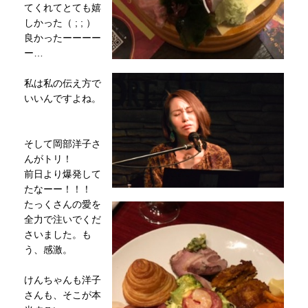
てくれてとても嬉
しかった（ ; ; ）
良かったーーーー
ー…
私は私の伝え方で
いいんですよね。
そして岡部洋子さ
んがトリ！
前日より爆発して
たなーー！！！
たっくさんの愛を
全力で注いでくだ
さいました。も
う、感激。
けんちゃんも洋子
さんも、そこが本