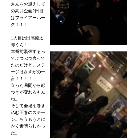
さんをお迎えして
の高井企画2日目
はフライアーパー
ク！！！
1人目は田高健太
郎くん！
本番前緊張するっ
てぶつぶつ言って
たのだけど、ステ
ージはさすがの一
言！！！！
立った瞬間から顔
つきが変わるもん
ね。
そして会場を巻き
込む圧巻のステー
ジ。もうもうとに
かく素晴らしかっ
た。