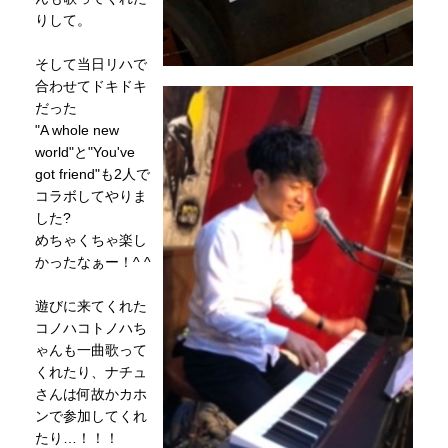
りして。
そして当日リハで
合わせてドキドキ
だった
"A whole new
world"と"You've
got friend"も2人で
コラボしてやりま
した?
めちゃくちゃ楽し
かったなぁー！^ ^
遊びに来てくれた
コノハコトノハち
ゃんも一曲歌って
くれたり、ナチュ
さんは何故かカホ
ンで参加してくれ
たり…！！！