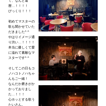
て、なんと還
暦…！！！！
びっくり！！！
初めてマスターの
歌も聞かせていた
だきました^ ^
やはりイメージ通
り渋い…！！！！
本当に優しくて愛
に溢れて素敵なマ
スターです^ ^
そしてこの日もコ
ノハコトノハちゃ
んもご一緒！
なんだか磨きがか
かっておりまし
た…！！！
心ホッとする歌う
たいさん。