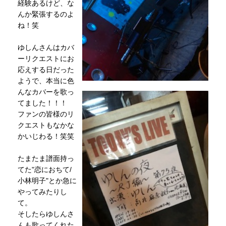
経験あるけど、な
んか緊張するのよ
ね！笑
ゆしんさんはカバ
ーリクエストにお
応えする日だった
ようで、本当に色
んなカバーを歌っ
てました！！！
ファンの皆様のリ
クエストもなかな
かいじわる！笑笑
たまたま譜面持っ
てた"恋におちて/
小林明子"とか急に
やってみたりし
て。
そしたらゆしんさ
んも歌ってくれた