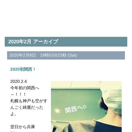
2020年2月 アーカイブ
2020年2月8日 19時53分23秒 (Sat)
2020初関西！
2020.2.4
今年初の関西へ
～！！！
札幌も神戸も空がす
んごく綺麗だった
よ。
翌日から兵庫