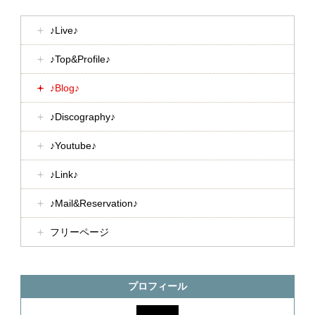
♪Live♪
♪Top&Profile♪
♪Blog♪
♪Discography♪
♪Youtube♪
♪Link♪
♪Mail&Reservation♪
フリーページ
プロフィール