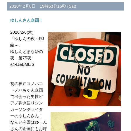
2020年2月8日 19時53分16秒 (Sat)
ゆしんさん企画！
2020/2/6(木)
「ゆしんの夜～RJ
編～」
ゆしんとまなゆの
夜 第75夜
@RJ&BME'S
初の神戸コノハコ
トノハちゃん企画
で出会った男性ピ
アノ弾き語りシン
ガーソングライタ
ーのゆしんさん！
なんと今回はゆしん
さんの企画にもお呼