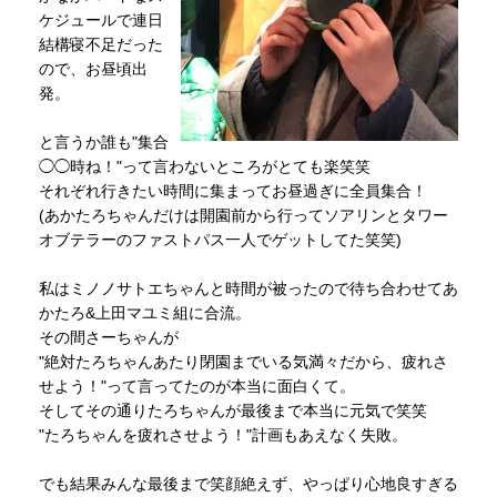
ケジュールで連日
結構寝不足だった
ので、お昼頃出
発。
と言うか誰も"集合
◯◯時ね！"って言わないところがとても楽笑笑
それぞれ行きたい時間に集まってお昼過ぎに全員集合！
(あかたろちゃんだけは開園前から行ってソアリンとタワー
オブテラーのファストパス一人でゲットしてた笑笑)
私はミノノサトエちゃんと時間が被ったので待ち合わせてあ
かたろ&上田マユミ組に合流。
その間さーちゃんが
"絶対たろちゃんあたり閉園までいる気満々だから、疲れさ
せよう！"って言ってたのが本当に面白くて。
そしてその通りたろちゃんが最後まで本当に元気で笑笑
"たろちゃんを疲れさせよう！"計画もあえなく失敗。
でも結果みんな最後まで笑顔絶えず、やっぱり心地良すぎる