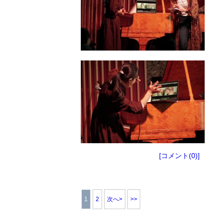
[コメント(0)]
1
2
次へ>
>>