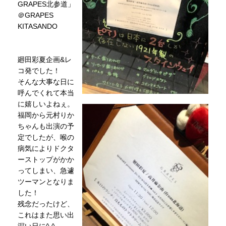
GRAPES北参道」
＠GRAPES
KITASANDO
廻田彩夏企画&レ
コ発でした！
そんな大事な日に
呼んでくれて本当
に嬉しいよねぇ。
福岡から元村りか
ちゃんも出演の予
定でしたが、喉の
病気によりドクタ
ーストップがかか
ってしまい、急遽
ツーマンとなりま
した！
残念だったけど、
これはまた思い出
深い日に^ ^