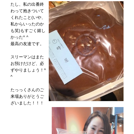
たし、私の出番終
わって抱きついて
くれたこと(いや、
私からいったのか
も笑)もすごく嬉し
かった^ ^
最高の友達です。
スリーマンはまた
お預けだけど、必
ずやりましょう！^
^
たっっくさんのご
来場ありがとうご
ざいました！！！