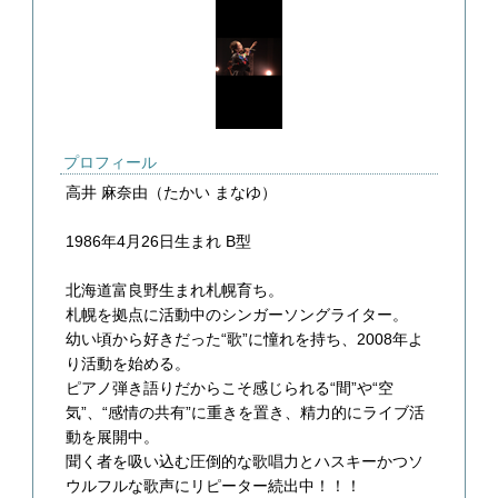
プロフィール
高井 麻奈由（たかい まなゆ）
1986年4月26日生まれ B型
北海道富良野生まれ札幌育ち。
札幌を拠点に活動中のシンガーソングライター。
幼い頃から好きだった“歌”に憧れを持ち、2008年よ
り活動を始める。
ピアノ弾き語りだからこそ感じられる“間”や“空
気”、“感情の共有”に重きを置き、精力的にライブ活
動を展開中。
聞く者を吸い込む圧倒的な歌唱力とハスキーかつソ
ウルフルな歌声にリピーター続出中！！！