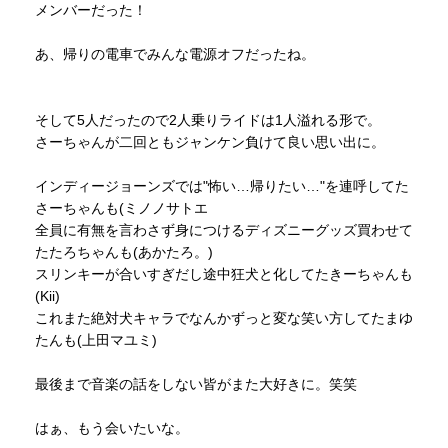
メンバーだった！
あ、帰りの電車でみんな電源オフだったね。
そして5人だったので2人乗りライドは1人溢れる形で。
さーちゃんが二回ともジャンケン負けて良い思い出に。
インディージョーンズでは"怖い…帰りたい…"を連呼してた
さーちゃんも(ミノノサトエ
全員に有無を言わさず身につけるディズニーグッズ買わせて
たたろちゃんも(あかたろ。)
スリンキーが合いすぎだし途中狂犬と化してたきーちゃんも
(Kii)
これまた絶対犬キャラでなんかずっと変な笑い方してたまゆ
たんも(上田マユミ)
最後まで音楽の話をしない皆がまた大好きに。笑笑
はぁ、もう会いたいな。