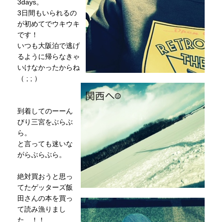
3days。
3日間もいられるの
が初めてでウキウキ
です！
いつも大阪泊で逃げ
るように帰らなきゃ
いけなかったからね
（ ; ; ）
到着してのーーん
びり三宮をぶらぶ
ら。
と言っても迷いな
がらぶらぶら。
絶対買おうと思っ
てたゲッターズ飯
田さんの本を買っ
て読み漁りまし
た…！！