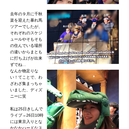
去年の９月に千秋
楽を迎えた暴れ馬
ツアーでしたが、
それぞれのスケジ
ュールやそもそも
の住んでいる場所
の違いからまとも
に打ち上げが出来
ずでね…
なんか物足りな
い！てことで、わ
ざわざ集まっちゃ
いました、ディズ
ニーに笑
私は25日きしんで
ライブ→26日10時
には東京入りとな
かなかハードなス