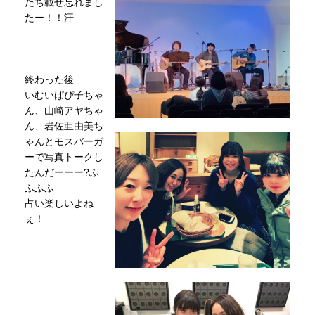
たち載せ忘れまし
たー！！汗
終わった後
いむいぱぴ子ちゃ
ん、山崎アヤちゃ
ん、岩佐亜由美ち
ゃんとモスバーガ
ーで写真トークし
たんだーーー?ふ
ふふふ
占い楽しいよね
ぇ！