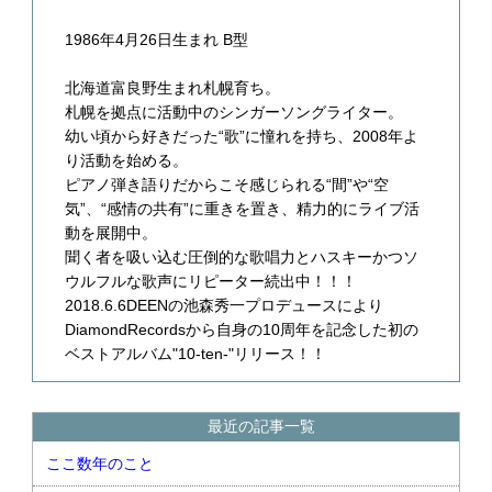
1986年4月26日生まれ B型
北海道富良野生まれ札幌育ち。
札幌を拠点に活動中のシンガーソングライター。
幼い頃から好きだった“歌”に憧れを持ち、2008年よ
り活動を始める。
ピアノ弾き語りだからこそ感じられる“間”や“空
気”、“感情の共有”に重きを置き、精力的にライブ活
動を展開中。
聞く者を吸い込む圧倒的な歌唱力とハスキーかつソ
ウルフルな歌声にリピーター続出中！！！
2018.6.6DEENの池森秀一プロデュースにより
DiamondRecordsから自身の10周年を記念した初の
ベストアルバム"10-ten-"リリース！！
最近の記事一覧
ここ数年のこと