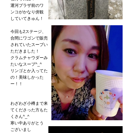
運河プラザ前のワ
ンコがかなり傍観
していてきゅん！
今回も2ステージ、
合間にワゴンで販売
されていたスープい
ただきました！
クラムチャウダーみ
たいなスープ^_^
リンゴとか入ってた
の！美味しかった
ー！！
わざわざ小樽まで来
てくださった方もた
くさん^_^
寒い中ありがとう
ございまし