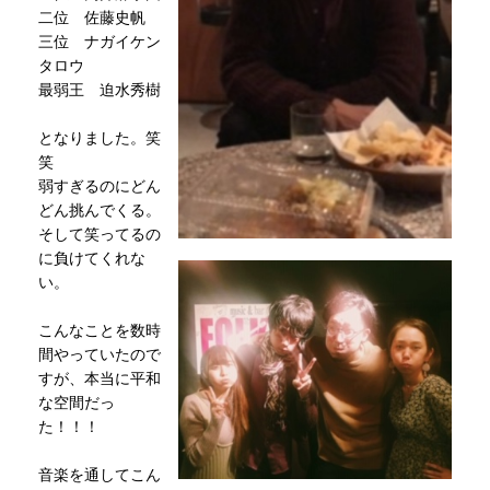
二位 佐藤史帆
三位 ナガイケン
タロウ
最弱王 迫水秀樹
となりました。笑
笑
弱すぎるのにどん
どん挑んでくる。
そして笑ってるの
に負けてくれな
い。
こんなことを数時
間やっていたので
すが、本当に平和
な空間だっ
た！！！
音楽を通してこん