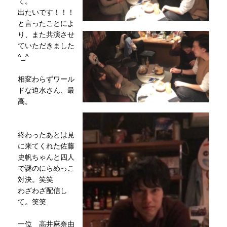
て。
出たいです！！！
と言ったことによ
り、また共演させ
ていただきました
^_^
相変わらずワール
ドな迫水さん、最
高。
終わったあとは見
に来てくれた佐藤
史帆ちゃんと四人
で謎のにらめっこ
対決。笑笑
わざわざ配信し
て。笑笑
一位 高井麻奈由