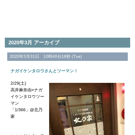
2020年3月 アーカイブ
2020年3月31日 10時40分18秒 (Tue)
ナガイケンタロウさんとツーマン！
2/29(土)
高井麻奈由×ナガ
イケンタロウツー
マン
「1/366」@北乃
家