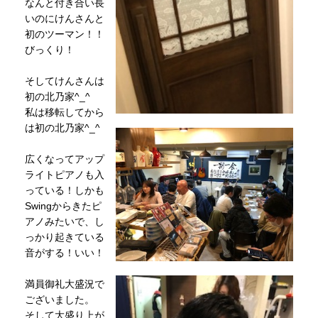
なんと付き合い長
いのにけんさんと
初のツーマン！！
びっくり！
そしてけんさんは
初の北乃家^_^
私は移転してから
は初の北乃家^_^
広くなってアップ
ライトピアノも入
っている！しかも
Swingからきたピ
アノみたいで、し
っかり起きている
音がする！いい！
満員御礼大盛況で
ございました。
そして大盛り上が