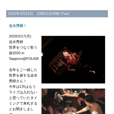
2020年3月31日 10時11分59秒 (Tue)
迫水秀樹！
2020/2/17(月)
迫水秀樹
世界をつなぐ歌う
旅2020 in
Sapporo@FOLKIE
去年もご一緒した
世界を旅する迫水
秀樹さん！
今年は2月はもう
ライブは入れない
と思っていたタイ
ミングで来札する
とお聞きしまし