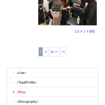
[コメント(0)]
1
2
次へ>
>>
♪Live♪
♪Top&Profile♪
♪Blog♪
♪Discography♪