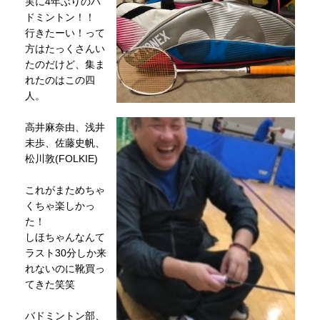
実に4年ぶりのバ
ドミントン！！
行きたーい！って
方はたっくさんい
たのだけど、集ま
れたのはこの四
人。
高井麻奈由、浅井
未歩、佐藤史帆、
松川敦(FOLKIE)
これがまためちゃ
くちゃ楽しかっ
た！
しほちゃんなんて
ラスト30分しか来
れないのに靴買っ
てきた笑笑
バドミントン部、