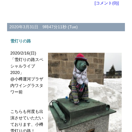
[コメント(0)]
2020年3月31日 9時47分11秒 (Tue)
雪灯りの路
2020/2/16(日)
「雪灯りの路スペ
シャルライブ
2020」
@小樽運河プラザ
内ワイングラスタ
ワー前
こちらも何度も出
演させていただい
ております、小樽
雪灯りの路！