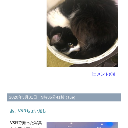
[コメント(0)]
2020年3月31日 9時35分41秒 (Tue)
あ、V&Rちょい足し
V&Rで撮った写真