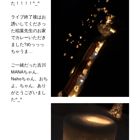
た！！！！^_^
ライブ終了後はお
誘いしてくださっ
た稲葉先生のお家
でカレーいただき
ました?めっっっ
ちゃうま…
ご一緒だった吉川
MANAちゃん、
Nahoちゃん、おち
よ。ちゃん、あり
がとうございまし
た^_^