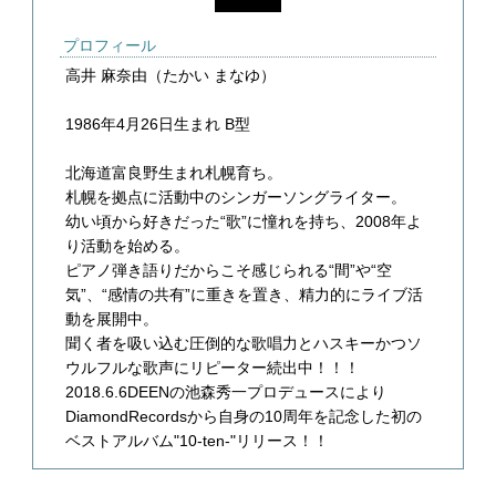
プロフィール
高井 麻奈由（たかい まなゆ）
1986年4月26日生まれ B型
北海道富良野生まれ札幌育ち。
札幌を拠点に活動中のシンガーソングライター。
幼い頃から好きだった“歌”に憧れを持ち、2008年よ
り活動を始める。
ピアノ弾き語りだからこそ感じられる“間”や“空
気”、“感情の共有”に重きを置き、精力的にライブ活
動を展開中。
聞く者を吸い込む圧倒的な歌唱力とハスキーかつソ
ウルフルな歌声にリピーター続出中！！！
2018.6.6DEENの池森秀一プロデュースにより
DiamondRecordsから自身の10周年を記念した初の
ベストアルバム"10-ten-"リリース！！