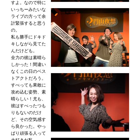
すよ。なので特に
いっちーみたいな
ライブの方って余
計緊張すると思う
の。
私も勝手にドキド
キしながら見てた
んだけども。
全力の彼は素晴ら
しかった！間違い
なくこの日のベス
トアクトだろう。
すべっても果敢に
攻め込む姿勢、素
晴らしい！尤も、
彼はすべったつも
りもないのだけ
ど、その空気感す
ら良かった。やっ
ぱり頑張る人って
大好きだ私。