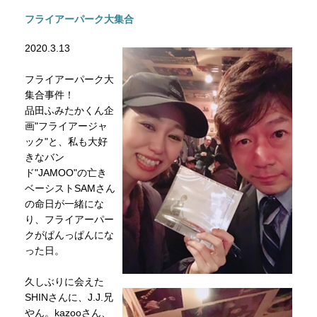
フライアーパーク大集合
2020.3.13
フライアーパーク大
集合事件！
品田ふみたかくん企
画"フライアージャ
ック"と、私も大好
きなバン
ド"JAMOO"の亡き
ベーシストSAMさん
の命日が一緒にな
り、フライアーパー
クがぱんっぱんにな
った日。
久しぶりに会えた
SHINさんに、J.J.兄
やん。kazooさん、