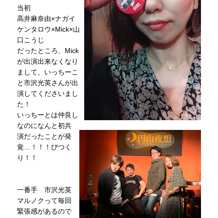
当初
高井麻奈由×ナガイ
ケンタロウ×Mick×山
口こうじ
だったところ、Mick
が出演出来なくなり
まして、いっちーこ
と市沢光英さんが出
演してくださいまし
た！
いっちーとは仲良し
なのになんと初共
演だったことが発
覚…！！！びつく
り！！
一番手 市沢光英
マルノクって毎回
緊張感があるので