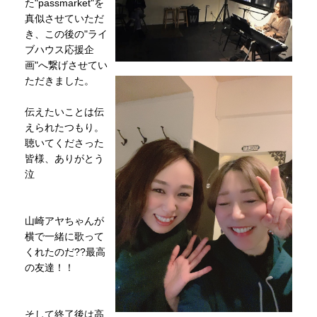
た"passmarket"を
真似させていただ
き、この後の"ライ
ブハウス応援企
画"へ繋げさせてい
ただきました。
伝えたいことは伝
えられたつもり。
聴いてくださった
皆様、ありがとう
泣
山崎アヤちゃんが
横で一緒に歌って
くれたのだ??最高
の友達！！
そして終了後は高