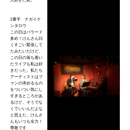
2番手 ナガイケ
ンタロウ
この日はバラード
多め！けんさん曰
くすごい緊張して
たみたいだけど、
この日の落ち着い
たライブも私は好
きだった。私たち
アーティストはフ
ァンの求めるもの
をついつい気にし
すぎるところがあ
るけど、そうでな
くていいんだよな
と思えた。けんさ
んもいつも全力！
尊敬です