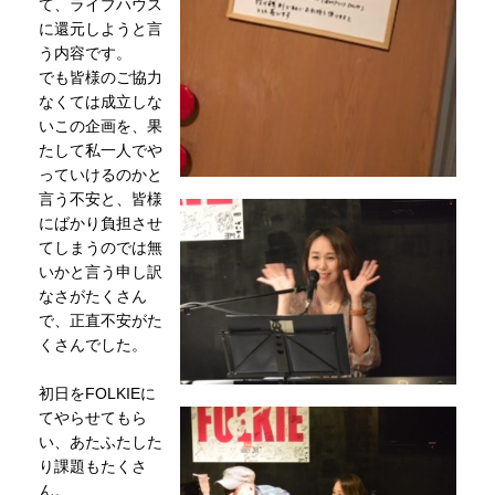
て、ライブハウス
に還元しようと言
う内容です。
でも皆様のご協力
なくては成立しな
いこの企画を、果
たして私一人でや
っていけるのかと
言う不安と、皆様
にばかり負担させ
てしまうのでは無
いかと言う申し訳
なさがたくさん
で、正直不安がた
くさんでした。
初日をFOLKIEに
てやらせてもら
い、あたふたした
り課題もたくさ
ん。