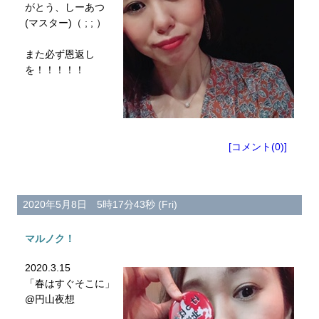
がとう、しーあつ
(マスター)（ ; ; ）
また必ず恩返し
を！！！！！
[コメント(0)]
2020年5月8日 5時17分43秒 (Fri)
マルノク！
2020.3.15
「春はすぐそこに」
@円山夜想