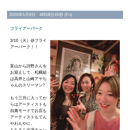
2020年5月8日 4時08分45秒 (Fri)
フライアーパーク
3/10（火）@フライ
アーパーク！！
富山から詩野さんを
お迎えして、札幌組
は高井と山崎アヤち
ゃんのスリーマン?
もう三月に入ってか
らはアーティストも
自粛モードでお店も
アーティストもてん
やわんやに。
もちろん出演キャン