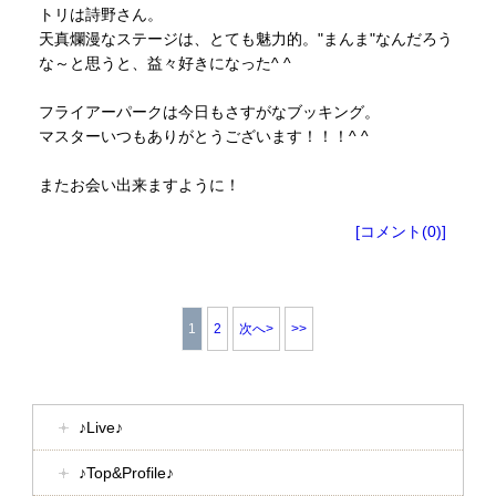
トリは詩野さん。
天真爛漫なステージは、とても魅力的。"まんま"なんだろう
な～と思うと、益々好きになった^ ^
フライアーパークは今日もさすがなブッキング。
マスターいつもありがとうございます！！！^ ^
またお会い出来ますように！
[コメント(0)]
1
2
次へ>
>>
♪Live♪
♪Top&Profile♪