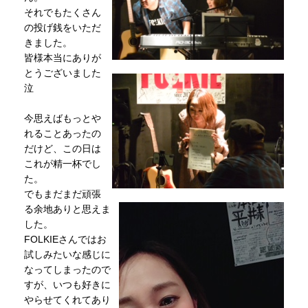
それでもたくさん
の投げ銭をいただ
きました。
皆様本当にありが
とうございました
泣
今思えばもっとや
れることあったの
だけど、この日は
これが精一杯でし
た。
でもまだまだ頑張
る余地ありと思えま
した。
FOLKIEさんではお
試しみたいな感じに
なってしまったので
すが、いつも好きに
やらせてくれてあり