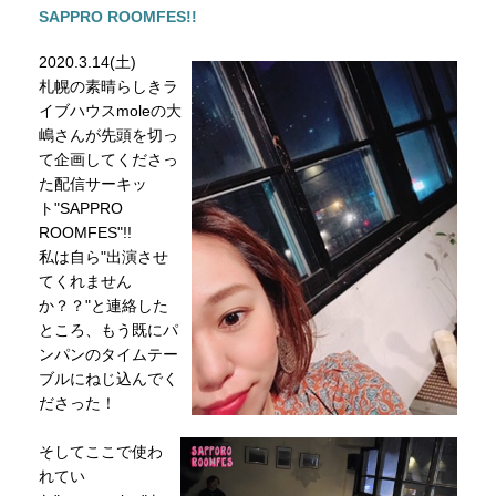
SAPPRO ROOMFES!!
2020.3.14(土)
札幌の素晴らしきラ
イブハウスmoleの大
嶋さんが先頭を切っ
て企画してくださっ
た配信サーキッ
ト"SAPPRO
ROOMFES"!!
私は自ら"出演させ
てくれません
か？？"と連絡した
ところ、もう既にパ
ンパンのタイムテー
ブルにねじ込んでく
ださった！
そしてここで使わ
れてい