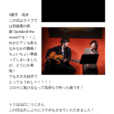
3番手 高井
この日はライブで
は初披露の新
曲"Jack&roll the
music!!"を！！こ
れがピアノも歌も
なかなかの難曲！
ちょいちょい事故
ってしまいました
が、どうにか着
地！
でも大大大好評で
とってもうれしー！！！！
コロナに負けるなって気持ちで作った曲です！
トリは山口こうじさん
この日は久しぶりにコラボもさせていただきました！