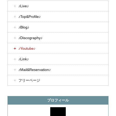
♪Live♪
♪Top&Profile♪
♪Blog♪
♪Discography♪
♪Youtube♪
♪Link♪
♪Mail&Reservation♪
フリーページ
プロフィール