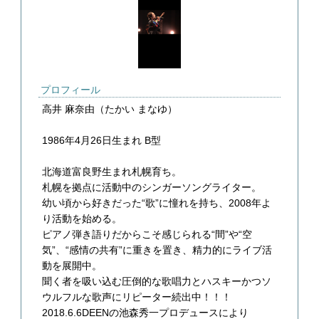
プロフィール
高井 麻奈由（たかい まなゆ）
1986年4月26日生まれ B型
北海道富良野生まれ札幌育ち。
札幌を拠点に活動中のシンガーソングライター。
幼い頃から好きだった“歌”に憧れを持ち、2008年よ
り活動を始める。
ピアノ弾き語りだからこそ感じられる“間”や“空
気”、“感情の共有”に重きを置き、精力的にライブ活
動を展開中。
聞く者を吸い込む圧倒的な歌唱力とハスキーかつソ
ウルフルな歌声にリピーター続出中！！！
2018.6.6DEENの池森秀一プロデュースにより