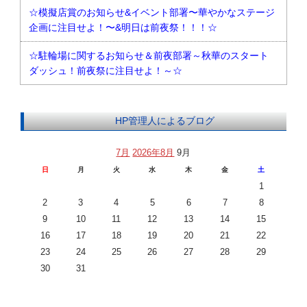
☆模擬店賞のお知らせ&イベント部署〜華やかなステージ
企画に注目せよ！〜&明日は前夜祭！！！☆
☆駐輪場に関するお知らせ＆前夜部署～秋華のスタート
ダッシュ！前夜祭に注目せよ！～☆
HP管理人によるブログ
7月
2026年8月
9月
日
月
火
水
木
金
土
1
2
3
4
5
6
7
8
9
10
11
12
13
14
15
16
17
18
19
20
21
22
23
24
25
26
27
28
29
30
31