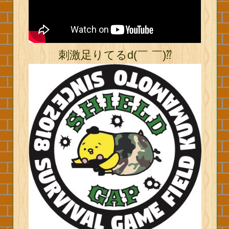
刺激足りてるd(￣ ￣)⁇