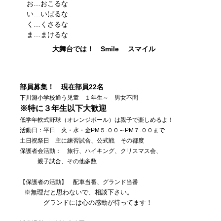
お…おこるな
い…いばるな
く…くさるな
ま…まけるな
大舞台では！ Smile スマイル
部員募集！ 現在部員22名
下川淵小学校通う児童 １年生～ 男女不問
※特に３年生以下大歓迎
低学年軟式野球（オレンジボール）は親子で楽しめるよ！
活動日：平日 火・水・金PM５:００～PM７:００まで
土日祝祭日 主に練習試合、公式戦 その都度
保護者会活動： 旅行、ハイキング、クリスマス会、
親子試合、その他多数
【保護者の活動】 配車当番、グランド当番
※無理だと思わないで、相談下さい。
グランドには心の感動が待ってます！