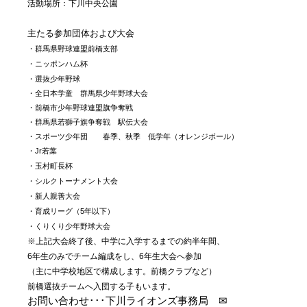
活動場所：下川中央公園
主たる参加団体および大会
・群馬県野球連盟前橋支部
・ニッポンハム杯
・選抜少年野球
・全日本学童 群馬県少年野球大会
・前橋市少年野球連盟旗争奪戦
・群馬県若獅子旗争奪戦 駅伝大会
・スポーツ少年団 春季、秋季 低学年（オレンジボール）
・Jr若葉
・玉村町長杯
・シルクトーナメント大会
・新人親善大会
・育成リーグ（5年以下）
・くりくり少年野球大会
※上記大会終了後、中学に入学するまでの約半年間、
6年生のみでチーム編成をし、6年生大会へ参加
（主に中学校地区で構成します。前橋クラブなど）
前橋選抜チームへ入団する子もいます。
お問い合わせ･･･下川ライオンズ事務局 ✉